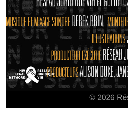
RÉSEAU JURIDIQUE VIH
GOLDELO
ET
DEREK BRIN
MUSIQUE ET MIXAGE SONORE
MONTEU
ILLUSTRATIONS
RÉSEAU J
PRODUCTEUR EXÉCUTIF
ALISON DUKE, JA
PRODUCTEURS
© 2026 Rés